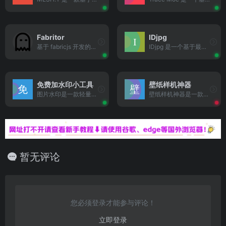
Fabritor
IDjpg
基于 fabricjs 开发的图片设计编辑器，旨在让开发者快速构建属于自己的图片编辑器，可应用于海报设计、小红书公众号封面设计、banner 设计等场景。
IDjpg 是一个基于最新人工智能图像处理技术打造的在线照片风格化平台，支持将用户上传的照片一键生成为不同艺术风格图像。平台由专业视觉团队与AI模型训练工程师合作开发，通过深度学习实现面部识别、图像建模与风格迁移等多项功能，生成过程全自动、无须设计经验，适合普通用户快速上手使用。
免费加水印小工具
壁纸样机神器
图片水印是一款轻量级的在线加水印工具，专门用于保护用户图片的版权和完整性。它不仅支持单张和批量处理，还允许用户自定义水印内容、透明度与位置。轻松为您的图片添加个性化水印 - 免费、快速、纯浏览器处理、无需下载。立即在线体验我们的图片编辑工具，保护您的创意作品。
壁纸样机神器是一款网页端在线样机生成工具，专注于帮助设计师、插画师及创意工作者快速制作壁纸样机。
暂无评论
您必须登录才能参与评论！
立即登录