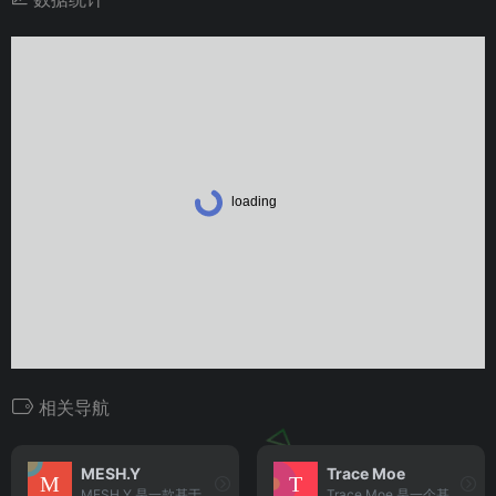
相关导航
MESH.Y
Trace Moe
MESH.Y 是一款基于网页的背景图生成器，重点在于简洁、易用和美观。用户无需安装任何软件，只需打开网站即可在线生成个性化的背景图。
Trace Moe 是一个基于图像识别与动漫数据库的在线搜索工具，专门用于识别动漫截图或片段所属的作品名称、集数、时间点等详细信息。用户可以通过上传图片或输入图片链接的方式进行搜索，系统将自动分析画面特征，并在数秒内返回匹配度最高的结果。